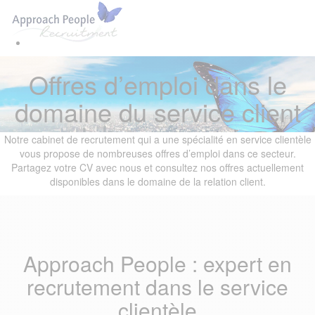
Skip
Skip
Tog
links
to
navi
primary
navigation
Skip
Offres d’emploi dans le
to
content
domaine du service client
Notre cabinet de recrutement qui a une spécialité en service clientèle
vous propose de nombreuses offres d’emploi dans ce secteur.
Partagez votre CV avec nous et consultez nos offres actuellement
disponibles dans le domaine de la relation client.
Approach People : expert en
recrutement dans le service
clientèle