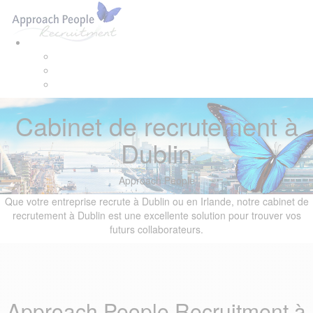
Skip
Skip
Tog
links
to
navi
primary
navigation
Skip
to
content
Cabinet de recrutement à
Dublin
Approach People
Que votre entreprise recrute à Dublin ou en Irlande, notre cabinet de
recrutement à Dublin est une excellente solution pour trouver vos
futurs collaborateurs.
Approach People Recruitment à