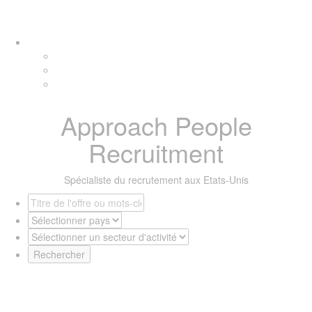
Skip
Skip
Tog
links
to
navi
primary
navigation
Skip
to
content
Approach People
Recruitment
Spécialiste du recrutement aux Etats-Unis