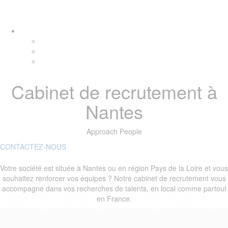
Skip
Skip
Tog
links
to
navi
primary
navigation
Skip
to
content
Cabinet de recrutement à
Nantes
Approach People
CONTACTEZ-NOUS
Votre société est située à Nantes ou en région Pays de la Loire et vous
souhaitez renforcer vos équipes ? Notre cabinet de recrutement vous
accompagne dans vos recherches de talents, en local comme partout
en France.