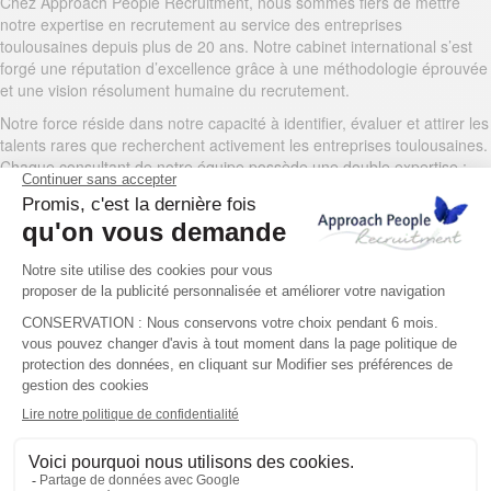
Chez Approach People Recruitment, nous sommes fiers de mettre
notre expertise en recrutement au service des entreprises
toulousaines depuis plus de 20 ans. Notre cabinet international s’est
forgé une réputation d’excellence grâce à une méthodologie éprouvée
et une vision résolument humaine du recrutement.
Notre force réside dans notre capacité à identifier, évaluer et attirer les
talents rares que recherchent activement les entreprises toulousaines.
Chaque consultant de notre équipe possède une double expertise :
sectorielle et géographique, permettant d’appréhender avec précision
les enjeux RH propres à la région Occitanie.
Pour les candidats en recherche d’emploi à Toulouse, notre
accompagnement va plus loin que le simple placement comme c’est le
cas pour d’autres agences. Nous vous guidons à chaque étape du
processus : optimisation de votre CV, préparation aux entretiens,
négociation salariale, et suivi après l’intégration. Cela garantit une
adéquation parfaite entre vos compétences et les besoins des
entreprises pour vous assurer un CDI pérenne.
Notre réseau d’entreprises partenaires à Toulouse nous permet
d’accéder à des opportunités professionnelles souvent inaccessibles
par les canaux de recrutement traditionnels. Cette position privilégiée
sur le marché toulousain fait d’Approach People un partenaire de choix