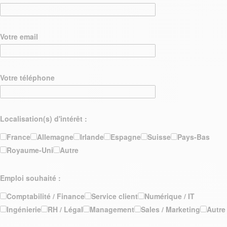
Votre email
Votre téléphone
Localisation(s) d'intérêt :
France
Allemagne
Irlande
Espagne
Suisse
Pays-Bas
Royaume-Uni
Autre
Emploi souhaité :
Comptabilité / Finance
Service client
Numérique / IT
Ingénierie
RH / Légal
Management
Sales / Marketing
Autre