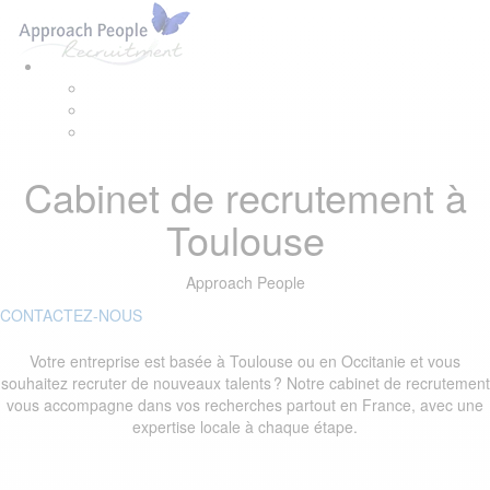
Skip
Skip
Tog
links
to
navi
primary
navigation
Skip
to
content
Cabinet de recrutement à
Toulouse
Approach People
CONTACTEZ-NOUS
Votre entreprise est basée à Toulouse ou en Occitanie et vous
souhaitez recruter de nouveaux talents ? Notre cabinet de recrutement
vous accompagne dans vos recherches partout en France, avec une
expertise locale à chaque étape.