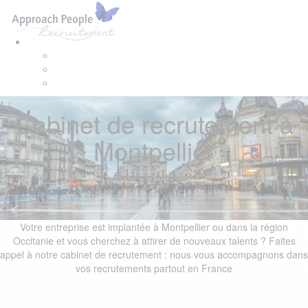
Skip
Skip
Tog
links
to
navi
primary
navigation
Skip
to
content
Cabinet de recrutement à
Montpellier
Approach People
CONTACTEZ-NOUS
Votre entreprise est implantée à Montpellier ou dans la région
Occitanie et vous cherchez à attirer de nouveaux talents ? Faites
appel à notre cabinet de recrutement : nous vous accompagnons dans
vos recrutements partout en France