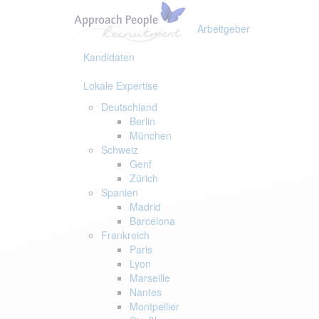
Links
Zur
überspringen
primären
Arbeitgeber
Navigation
springen
Kandidaten
Zum
Inhalt
Lokale Expertise
springen
Deutschland
Berlin
München
Schweiz
Genf
Zürich
Spanien
Madrid
Barcelona
Frankreich
Paris
Lyon
Marseille
Nantes
Montpellier