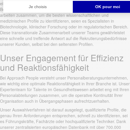
einen führenden Partner für komplexe Rekrutierungen. Unsere
Berater, die in Lyon, Paris und in unseren weiteren Büros tätig sind,
arbeiten zusammen, um die besten wissenschaftlichen und
medizinischen Profile zu identifizieren, seien es Spezialisten in
Biotechnologie, klinischer Forschung oder im regulatorischen Bereich.
Diese transnationale Zusammenarbeit unserer Teams gewährleistet
eine schnelle und treffende Antwort auf die Rekrutierungsbedürfnisse
unserer Kunden, selbst bei den seltensten Profilen.
Unser Engagement für Effizienz
und Reaktionsfähigkeit
Bei Approach People versteht unser Personalberatungsunternehmen,
wie wichtig eine optimale Reaktionsfähigkeit in Ihrer Branche ist. Unser
Expertenteam für Talente im Gesundheitswesen arbeitet eng mit Ihren
Personalabteilungen zusammen, um die operative Kontinuität Ihrer
Organisation auch in Übergangsphasen aufrechtzuerhalten.
Unser Auswahlverfahren ist darauf ausgelegt, qualifizierte Profile, die
genau Ihren Anforderungen entsprechen, schnell zu identifizieren, sei
es Führungskräfte, Fachärzte oder hochqualifizierte Techniker. Dank
unserer zentralisierten europäischen Datenbank mit über 700.000