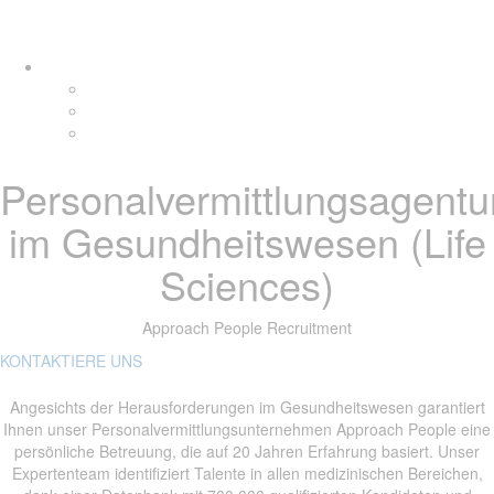
Links
Zur
Tog
überspringen
primären
navi
Navigation
springen
Zum
Inhalt
springen
Personalvermittlungsagentu
im Gesundheitswesen (Life
Sciences)
Approach People Recruitment
KONTAKTIERE UNS
Angesichts der Herausforderungen im Gesundheitswesen garantiert
Ihnen unser Personalvermittlungsunternehmen Approach People eine
persönliche Betreuung, die auf 20 Jahren Erfahrung basiert. Unser
Expertenteam identifiziert Talente in allen medizinischen Bereichen,