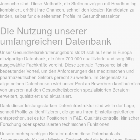
Jobsuche sind. Diese Methodik, die Stellenanzeigen mit Headhunting
kombiniert, erhöht Ihre Chancen, schnell den idealen Kandidaten zu
finden, selbst für die seltensten Profile im Gesundheitssektor.
Die Nutzung unserer
umfangreichen Datenbank
Unser Gesundheitsrekrutierungsbüro stützt sich auf eine in Europa
einzigartige Datenbank, die über 700.000 qualifizierte und sorgfältig
ausgewählte Fachkräfte vereint. Diese zentrale Ressource ist ein
bedeutender Vorteil, um den Anforderungen des medizinischen und
pharmazeutischen Sektors gerecht zu werden. Im Gegensatz zu
allgemeinen Datenbanken wird unser Pool an Bewerbern kontinuierlich
von unseren auf den Gesundheitsbereich spezialisierten Beratern
erweitert, qualifiziert und aktualisiert.
Dank dieser leistungsstarken Dateninfrastruktur sind wir in der Lage,
schnell Profile zu identifizieren, die genau Ihren Einstellungskriterien
entsprechen, sei es für Positionen in F&E, Qualitätskontrolle, klinischer
Forschung oder spezialisierten technischen Funktionen.
Unsere mehrsprachigen Berater nutzen diese Datenbank als
Ausgangspunkt für jede Mission. Dadurch sind sie in der Lage, Ihnen