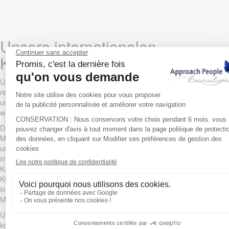
Unsere internationalen
Kooperationen und Erfolge
Unsere europäischen und internationalen Kooperationen mit
renommierten Unternehmen und globalen Marktführern zeugen von
unserer Fähigkeit, die gefragtesten Talente auf einem besonders
wettbewerbsintensiven Markt zu identifizieren.
Dank unserer weltweiten Präsenz mit Büros in Dublin, Paris, Lyon,
Marseille, Genf, Zürich, Dubai und Berlin verfügen wir über eine
umfassende Marktkenntnis im Bereich Gesundheitstalente. Diese
internationale Aufstellung ermöglicht uns den Zugang zu qualifizierten
Kandidatenpools in verschiedenen Regionen und bietet unseren
Kunden damit grenzüberschreitende Rekrutierungslösungen, die
insbesondere auf wachsende Pharmaunternehmen und Hersteller von
Medizinprodukten zugeschnitten sind.
Unsere branchenspezifische Expertise in der Gesundheitsindustrie,
kombiniert mit unserem internationalen Netzwerk, positioniert uns als