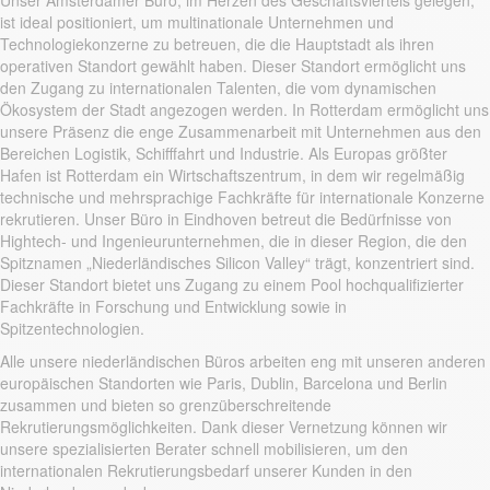
Unser Amsterdamer Büro, im Herzen des Geschäftsviertels gelegen,
ist ideal positioniert, um multinationale Unternehmen und
Technologiekonzerne zu betreuen, die die Hauptstadt als ihren
operativen Standort gewählt haben. Dieser Standort ermöglicht uns
den Zugang zu internationalen Talenten, die vom dynamischen
Ökosystem der Stadt angezogen werden. In Rotterdam ermöglicht uns
unsere Präsenz die enge Zusammenarbeit mit Unternehmen aus den
Bereichen Logistik, Schifffahrt und Industrie. Als Europas größter
Hafen ist Rotterdam ein Wirtschaftszentrum, in dem wir regelmäßig
technische und mehrsprachige Fachkräfte für internationale Konzerne
rekrutieren. Unser Büro in Eindhoven betreut die Bedürfnisse von
Hightech- und Ingenieurunternehmen, die in dieser Region, die den
Spitznamen „Niederländisches Silicon Valley“ trägt, konzentriert sind.
Dieser Standort bietet uns Zugang zu einem Pool hochqualifizierter
Fachkräfte in Forschung und Entwicklung sowie in
Spitzentechnologien.
Alle unsere niederländischen Büros arbeiten eng mit unseren anderen
europäischen Standorten wie Paris, Dublin, Barcelona und Berlin
zusammen und bieten so grenzüberschreitende
Rekrutierungsmöglichkeiten. Dank dieser Vernetzung können wir
unsere spezialisierten Berater schnell mobilisieren, um den
internationalen Rekrutierungsbedarf unserer Kunden in den