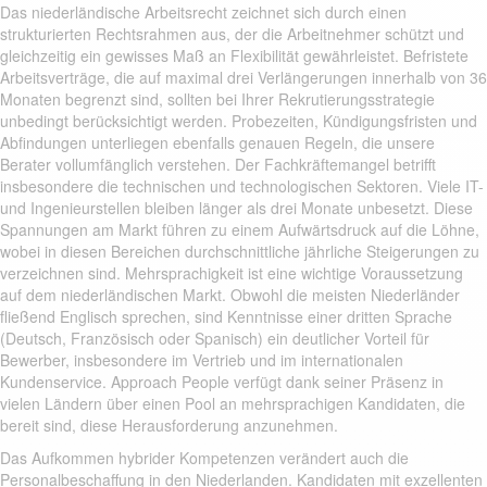
Das niederländische Arbeitsrecht zeichnet sich durch einen
strukturierten Rechtsrahmen aus, der die Arbeitnehmer schützt und
gleichzeitig ein gewisses Maß an Flexibilität gewährleistet. Befristete
Arbeitsverträge, die auf maximal drei Verlängerungen innerhalb von 36
Monaten begrenzt sind, sollten bei Ihrer Rekrutierungsstrategie
unbedingt berücksichtigt werden. Probezeiten, Kündigungsfristen und
Abfindungen unterliegen ebenfalls genauen Regeln, die unsere
Berater vollumfänglich verstehen. Der Fachkräftemangel betrifft
insbesondere die technischen und technologischen Sektoren. Viele IT-
und Ingenieurstellen bleiben länger als drei Monate unbesetzt. Diese
Spannungen am Markt führen zu einem Aufwärtsdruck auf die Löhne,
wobei in diesen Bereichen durchschnittliche jährliche Steigerungen zu
verzeichnen sind. Mehrsprachigkeit ist eine wichtige Voraussetzung
auf dem niederländischen Markt. Obwohl die meisten Niederländer
fließend Englisch sprechen, sind Kenntnisse einer dritten Sprache
(Deutsch, Französisch oder Spanisch) ein deutlicher Vorteil für
Bewerber, insbesondere im Vertrieb und im internationalen
Kundenservice. Approach People verfügt dank seiner Präsenz in
vielen Ländern über einen Pool an mehrsprachigen Kandidaten, die
bereit sind, diese Herausforderung anzunehmen.
Das Aufkommen hybrider Kompetenzen verändert auch die
Personalbeschaffung in den Niederlanden. Kandidaten mit exzellenten