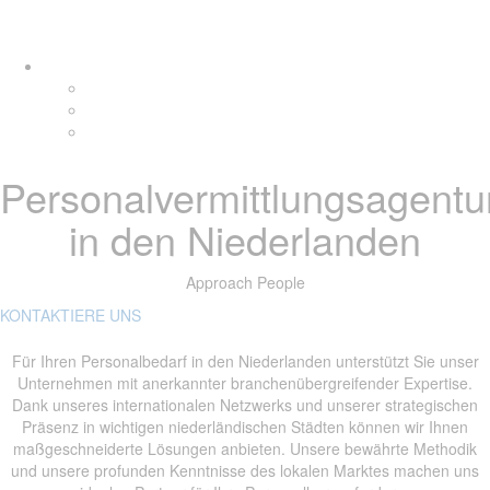
Links
Zur
Tog
überspringen
primären
navi
Navigation
springen
Zum
Inhalt
springen
Personalvermittlungsagentu
in den Niederlanden
Approach People
KONTAKTIERE UNS
Für Ihren Personalbedarf in den Niederlanden unterstützt Sie unser
Unternehmen mit anerkannter branchenübergreifender Expertise.
Dank unseres internationalen Netzwerks und unserer strategischen
Präsenz in wichtigen niederländischen Städten können wir Ihnen
maßgeschneiderte Lösungen anbieten. Unsere bewährte Methodik
und unsere profunden Kenntnisse des lokalen Marktes machen uns