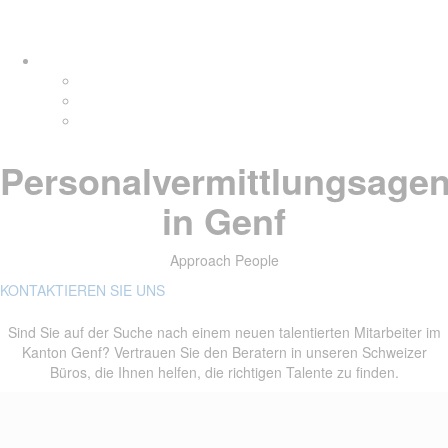
Links
Zur
Tog
überspringen
primären
navi
Navigation
springen
Zum
Inhalt
springen
Personalvermittlungsagen
in Genf
Approach People
KONTAKTIEREN SIE UNS
Sind Sie auf der Suche nach einem neuen talentierten Mitarbeiter im
Kanton Genf? Vertrauen Sie den Beratern in unseren Schweizer
Büros, die Ihnen helfen, die richtigen Talente zu finden.