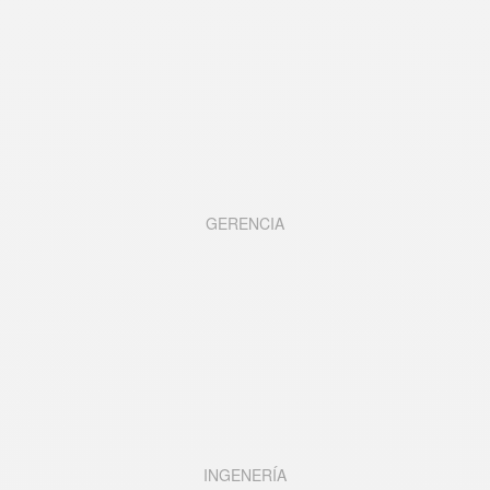
GERENCIA
INGENER
Í
A