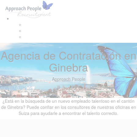
Skip
Skip
Tog
links
to
navi
primary
navigation
Skip
to
content
Agencia de Contratación en
Ginebra
Approach People
CONTÁCTENOS
¿Está en la búsqueda de un nuevo empleado talentoso en el cantón
de Ginebra? Puede confiar en los consultores de nuestras oficinas en
Suiza para ayudarle a encontrar el talento correcto.