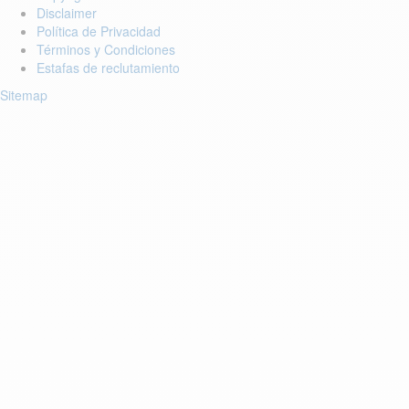
Disclaimer
Política de Privacidad
Términos y Condiciones
Estafas de reclutamiento
Sitemap
Login to your account
Enter Email Address:
Centraseña:
¿Olvidó su centraseña??
Guardar Centraseña
Account Activa lasien