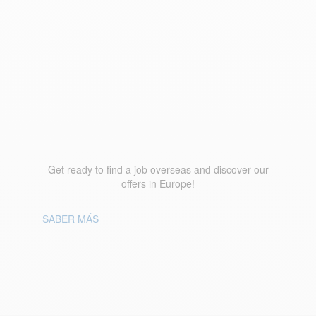
¡Prepárese para
encontrar un empleo en
el extranjero y descubra
nuestras ofertas en
Europa!
Get ready to find a job overseas and discover our
offers in Europe!
SABER MÁS