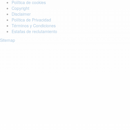
Política de cookies
Copyright
Disclaimer
Política de Privacidad
Términos y Condiciones
Estafas de reclutamiento
Sitemap
Login to your account
Enter Email Address:
Centraseña:
¿Olvidó su centraseña??
Guardar Centraseña
Account Activa lasien