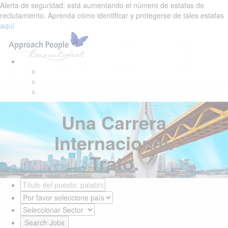
Skip
Skip
Alerta de seguridad: está aumentando el número de estafas de
links
to
reclutamiento. Aprenda cómo identificar y protegerse de tales estafas
primary
aquí
navigation
Tog
Skip
navi
to
content
Una Carrera
Internacional.
Trato.