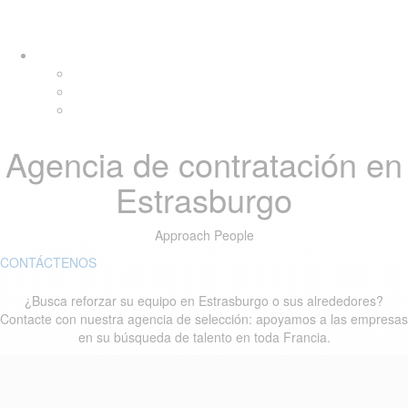
Skip
Skip
Tog
links
to
navi
primary
navigation
Skip
to
content
Agencia de contratación en
Estrasburgo
Approach People
CONTÁCTENOS
¿Busca reforzar su equipo en Estrasburgo o sus alrededores?
Contacte con nuestra agencia de selección: apoyamos a las empresas
en su búsqueda de talento en toda Francia.