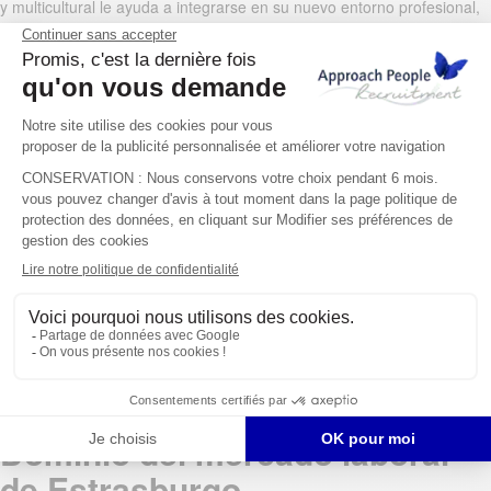
y multicultural le ayuda a integrarse en su nuevo entorno profesional,
informándole sobre las expectativas de los profesionales de
Estrasburgo y los códigos profesionales locales.
Nuestra agencia también ofrece consejos personalizados a las
empresas de Estrasburgo. Nos tomamos el tiempo para comprender
su cultura empresarial, sus valores y sus necesidades para identificar
a los candidatos que mejor responden a sus expectativas y que se
integrarán perfectamente en sus equipos. Nuestro conocimiento
profundo del tejido económico local nos permite anticipar las
tendencias del mercado laboral y ofrecerle soluciones adaptadas a su
sector de actividad.
Nuestro acompañamiento para las empresas incluye también
asesoramiento sobre los niveles salariales en Estrasburgo, sobre las
expectativas de los candidatos en su sector y sobre las mejores
acciones para atraer y fidelizar talentos en un mercado a veces
competitivo. Esta doble experiencia, tanto con candidatos como con
reclutadores, nos permite crear conexiones duraderas que responden
a las aspiraciones de cada uno.
Dominio del mercado laboral
de Estrasburgo