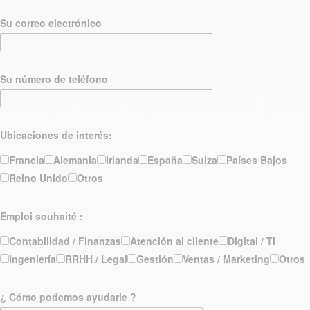
Su correo electrónico
Su número de teléfono
Ubicaciones de interés:
Francia
Alemania
Irlanda
España
Suiza
Países Bajos
Reino Unido
Otros
Emploi souhaité :
Contabilidad / Finanzas
Atención al cliente
Digital / TI
Ingeniería
RRHH / Legal
Gestión
Ventas / Marketing
Otros
¿ Cómo podemos ayudarle ?