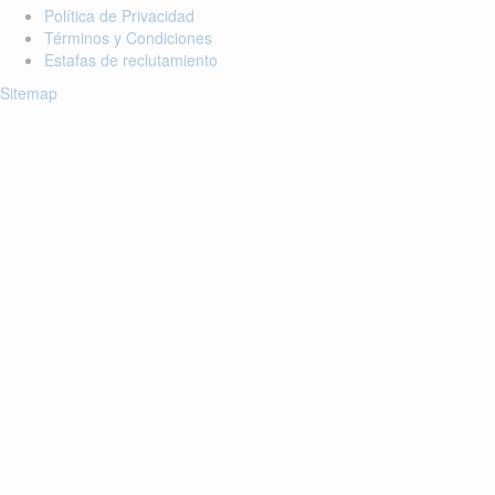
Política de Privacidad
Términos y Condiciones
Estafas de reclutamiento
Sitemap
Login to your account
Enter Email Address:
Centraseña:
¿Olvidó su centraseña??
Guardar Centraseña
Account Activa lasien
Before you can login, you must activate your account with the code