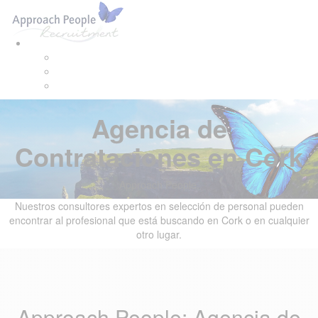
Skip
Skip
Tog
links
to
navi
primary
navigation
Skip
to
content
Agencia de
Contrataciones en Cork
Approach People.
Nuestros consultores expertos en selección de personal pueden
encontrar al profesional que está buscando en Cork o en cualquier
otro lugar.
Approach People: Agencia de