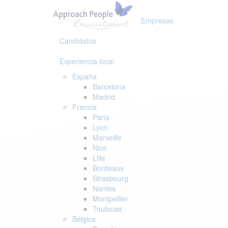
Skip
Skip
links
to
Empresas
primary
navigation
Candidatos
Skip
to
Experiencia local
content
España
Barcelona
Madrid
Francia
París
Lyon
Marseille
Nice
Lille
Bordeaux
Strasbourg
Nantes
Montpellier
Toulouse
Bélgica