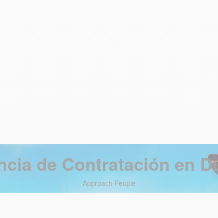
cia de Contratación en D
Approach People