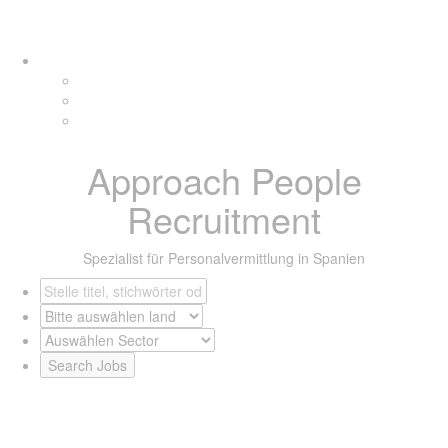
Links
Zur
Tog
überspringen
primären
navi
Navigation
springen
Zum
Inhalt
springen
Approach People
Recruitment
Spezialist für Personalvermittlung in Spanien