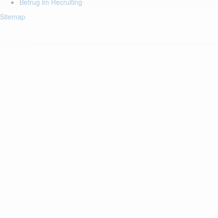
Betrug im Recruiting
Sitemap
Login to your account
Enter Email Address:
Passwort:
Passwort vergessen?
Speichern Passwort
Account Activumiam
Before you can login, you must activate your account with the code
sent to your email address. If you did not receive this email, please
check your junk/spam folder.
Click here
to resend the activation email.
If you entered an incorrect email address, you will need to re-register