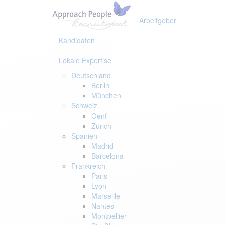
Links
Zur
überspringen
primären
Arbeitgeber
Navigation
springen
Kandidaten
Zum
Inhalt
Lokale Expertise
springen
Deutschland
Berlin
München
Schweiz
Genf
Zürich
Spanien
Madrid
Barcelona
Frankreich
Paris
Lyon
Marseille
Nantes
Montpellier