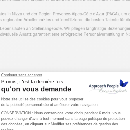
es in Nizza und der Region Provence-Alpes-Côte d’Azur (PACA), um ein
 regionalen Arbeitsmarktes und identifizieren die besten Talente für 
 Lebensläufen an Stellenangebote. Wir pflegen langfristige Beziehun
dividuelle Ansatz garantiert eine erfolgreiche Personalvermittlung in Ni
Unsere Fachgebiete
Entdecken Sie die Kompetenzbereiche unserer Agentur in Nizza