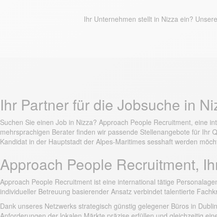
Ihr Unternehmen stellt in Nizza ein? Unser
Ihr Partner für die Jobsuche in N
Suchen Sie einen Job in Nizza? Approach People Recruitment, eine int
mehrsprachigen Berater finden wir passende Stellenangebote für Ihr Qual
Kandidat in der Hauptstadt der Alpes-Maritimes sesshaft werden möch
Approach People Recruitment, Ih
Approach People Recruitment ist eine international tätige Personalagen
individueller Betreuung basierender Ansatz verbindet talentierte Fach
Dank unseres Netzwerks strategisch günstig gelegener Büros in Dublin,
Anforderungen der lokalen Märkte präzise erfüllen und gleichzeitig ein