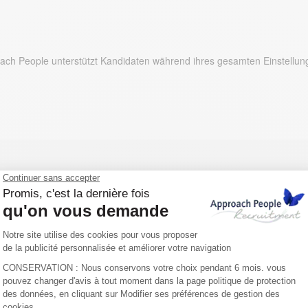
Suchen Sie einen Job?
roach People unterstützt Kandidaten während ihres gesamten Einstell
ionale Personalbeschaffung leicht
oder Personalvermittler, Approach People hat ein offenes Ohr für Ihre