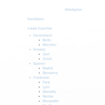
Links
Zur
überspringen
primären
Arbeitgeber
Navigation
springen
Kandidaten
Zum
Inhalt
Lokale Expertise
springen
Deutschland
Berlin
München
Schweiz
Genf
Zürich
Spanien
Madrid
Barcelona
Frankreich
Paris
Lyon
Marseille
Nantes
Montpellier