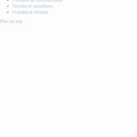
Termes et conditions
Fraudes à l'emploi
Plan du site
Login to your account
Enter Email Address:
Password:
Forgot Password?
Save Password
Account Activation
Before you can login, you must activate your account with the code
sent to your email address. If you did not receive this email, please