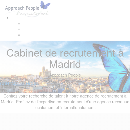
Skip
Skip
Tog
links
to
navi
primary
navigation
Skip
to
content
Cabinet de recrutement à
Madrid
Approach People
CONTACTEZ-NOUS
Confiez votre recherche de talent à notre agence de recrutement à
Madrid. Profitez de l’expertise en recrutement d’une agence reconnue
localement et internationalement.