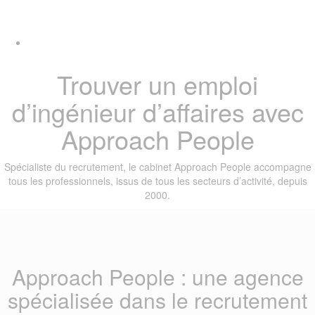
Skip
Skip
Tog
links
to
navi
primary
navigation
Skip
Trouver un emploi
to
content
d’ingénieur d’affaires avec
Approach People
Spécialiste du recrutement, le cabinet Approach People accompagne
tous les professionnels, issus de tous les secteurs d’activité, depuis
2000.
Approach People : une agence
spécialisée dans le recrutement