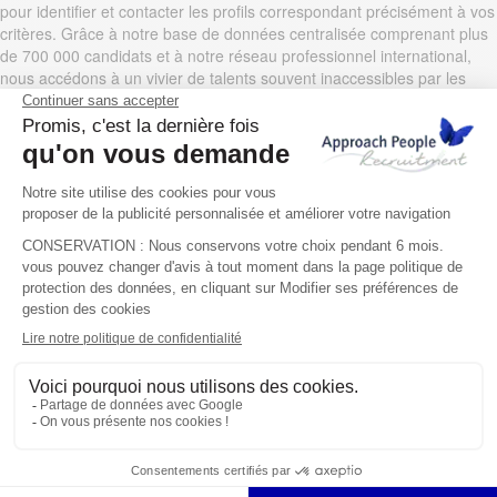
pour identifier et contacter les profils correspondant précisément à vos
critères. Grâce à notre base de données centralisée comprenant plus
de 700 000 candidats et à notre réseau professionnel international,
nous accédons à un vivier de talents souvent inaccessibles par les
canaux de recrutement traditionnels. Cette méthode proactive nous
permet d’identifier rapidement des professionnels qualifiés, qu’ils
soient en recherche active ou simplement à l’écoute d’opportunités.
La sélection des meilleurs candidats constitue le cœur de notre
expertise. Nos consultants spécialisés en marketing évaluent
minutieusement les compétences techniques des candidats (SEO,
SEA, copywriting, analyse de données, etc.) ainsi que leurs qualités
humaines (communication, créativité, leadership). Cette double
évaluation nous permet de vous présenter uniquement des profils
parfaitement alignés avec vos exigences et votre culture d’entreprise.
Le processus de recrutement au
service des entreprises
Approach People Recruitment accompagne les startups, PME et
grands comptes dans leurs recrutements marketing grâce à une
expertise reconnue et un consultant spécialisé dédié à chaque