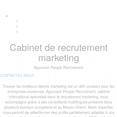
Skip
Skip
Tog
links
to
navi
primary
navigation
Skip
to
content
Cabinet de recrutement
marketing
Approach People Recruitment
CONTACTEZ-NOUS
Trouver les meilleurs talents marketing est un défi constant pour les
entreprises modernes. Approach People Recruitment, cabinet
international spécialisé dans le recrutement marketing, vous
accompagne grâce à ses consultants multilingues présents dans
plusieurs bureaux européens et au Moyen-Orient. Notre expertise
nous permet de sélectionner des profils parfaitement adaptés à vos