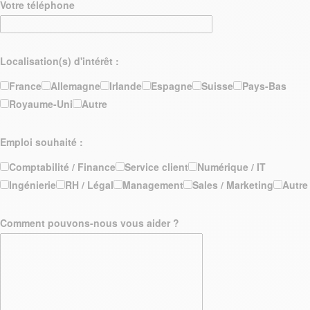
Votre téléphone
Localisation(s) d'intérêt :
France
Allemagne
Irlande
Espagne
Suisse
Pays-Bas
Royaume-Uni
Autre
Emploi souhaité :
Comptabilité / Finance
Service client
Numérique / IT
Ingénierie
RH / Légal
Management
Sales / Marketing
Autre
Comment pouvons-nous vous aider ?