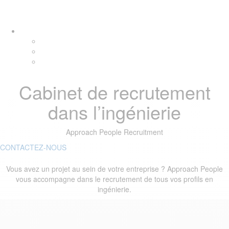
Skip
Skip
Tog
links
to
navi
primary
navigation
Skip
to
content
Cabinet de recrutement
dans l’ingénierie
Approach People Recruitment
CONTACTEZ-NOUS
Vous avez un projet au sein de votre entreprise ? Approach People
vous accompagne dans le recrutement de tous vos profils en
ingénierie.