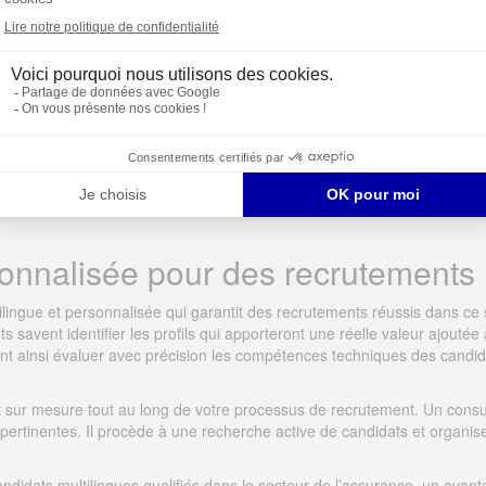
herche active des candidats, notre agence de recrutement sélectionne 
afin de ne vous proposer que les meilleurs profils.
onnalisée pour des recrutements 
ngue et personnalisée qui garantit des recrutements réussis dans ce se
s savent identifier les profils qui apporteront une réelle valeur ajouté
t ainsi évaluer avec précision les compétences techniques des candida
ur mesure tout au long de votre processus de recrutement. Un consulta
 pertinentes. Il procède à une recherche active de candidats et organis
ndidats multilingues qualifiés dans le secteur de l’assurance, un avan