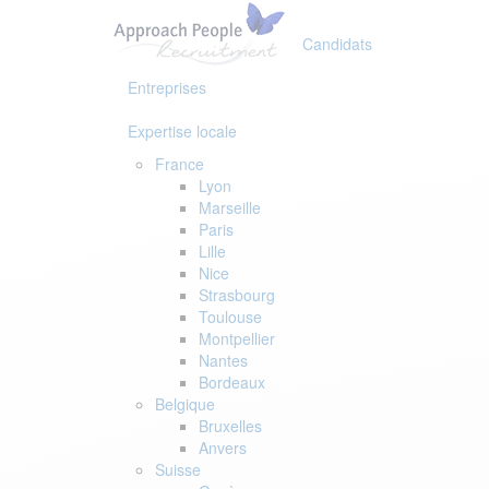
Skip
Skip
links
to
Candidats
primary
navigation
Entreprises
Skip
to
Expertise locale
content
France
Lyon
Marseille
Paris
Lille
Nice
Strasbourg
Toulouse
Montpellier
Nantes
Bordeaux
Belgique
Bruxelles
Anvers
Suisse