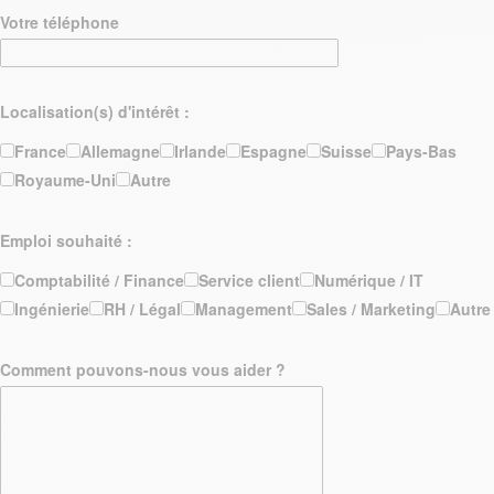
Votre téléphone
Localisation(s) d'intérêt :
France
Allemagne
Irlande
Espagne
Suisse
Pays-Bas
Royaume-Uni
Autre
Emploi souhaité :
Comptabilité / Finance
Service client
Numérique / IT
Ingénierie
RH / Légal
Management
Sales / Marketing
Autre
Comment pouvons-nous vous aider ?