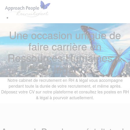
Skip
Skip
Tog
links
to
navi
primary
navigation
Skip
Une occasion unique de
to
content
faire carrière en
Ressources Humaines &
légal
Notre cabinet de recrutement en RH & légal vous accompagne
pendant toute la durée de votre recrutement, et même après.
Déposez votre CV sur notre plateforme et consultez les postes en RH
& légal à pourvoir actuellement.