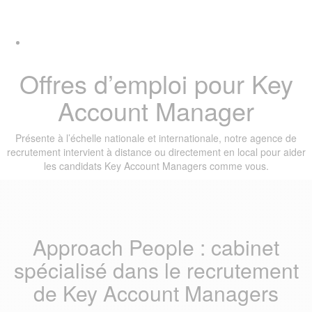
Skip
Skip
Tog
links
to
navi
primary
navigation
Skip
Offres d’emploi pour Key
to
content
Account Manager
Présente à l’échelle nationale et internationale, notre agence de
recrutement intervient à distance ou directement en local pour aider
les candidats Key Account Managers comme vous.
Approach People : cabinet
spécialisé dans le recrutement
de Key Account Managers