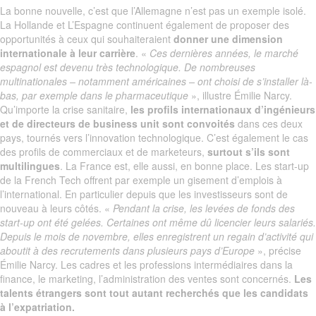
La bonne nouvelle, c’est que l’Allemagne n’est pas un exemple isolé.
La Hollande et L’Espagne continuent également de proposer des
opportunités à ceux qui souhaiteraient
donner une dimension
internationale à leur carrière
. «
Ces dernières années, le marché
espagnol est devenu très technologique. De nombreuses
multinationales – notamment américaines – ont choisi de s’installer là-
bas, par exemple dans le pharmaceutique
», illustre Émilie Narcy.
Qu’importe la crise sanitaire,
les profils internationaux d’ingénieurs
et de directeurs de business unit sont convoités
dans ces deux
pays, tournés vers l’innovation technologique. C’est également le cas
des profils de commerciaux et de marketeurs,
surtout s’ils sont
multilingues
. La France est, elle aussi, en bonne place. Les start-up
de la French Tech offrent par exemple un gisement d’emplois à
l’international. En particulier depuis que les investisseurs sont de
nouveau à leurs côtés. «
Pendant la crise, les levées de fonds des
start-up ont été gelées. Certaines ont même dû licencier leurs salariés.
Depuis le mois de novembre, elles enregistrent un regain d’activité qui
aboutit à des recrutements dans plusieurs pays d’Europe
», précise
Émilie Narcy. Les cadres et les professions intermédiaires dans la
finance, le marketing, l’administration des ventes sont concernés.
Les
talents étrangers sont tout autant recherchés que les candidats
à l’expatriation.