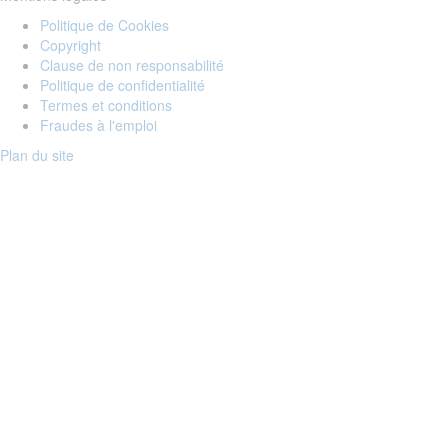
Politique de Cookies
Copyright
Clause de non responsabilité
Politique de confidentialité
Termes et conditions
Fraudes à l'emploi
Plan du site
Login to your account
Enter Email Address:
Password:
Forgot Password?
Save Password