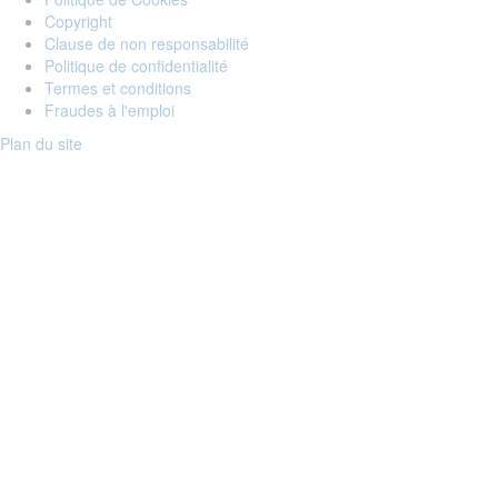
Copyright
Clause de non responsabilité
Politique de confidentialité
Termes et conditions
Fraudes à l'emploi
Plan du site
Login to your account
Enter Email Address:
Password:
Forgot Password?
Save Password
Account Activation