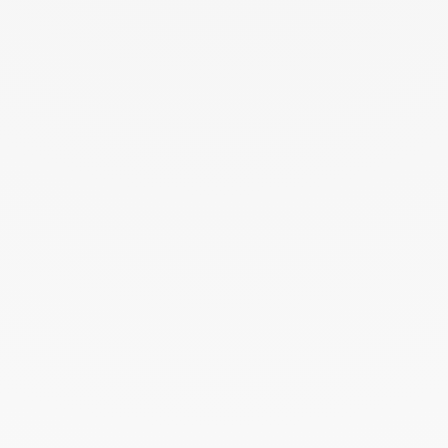
Save Password
Prénom : *
Nom : *
E-mail : *
Téléphone : *
CV
Déposez un fichier ou cliquez pour le télécharger.
Taille maximum :
5Mb
. Extensions autorisées :
(.doc, .docx,
.pdf)
.
OR
Télécharger votre CV
Message :
J'accepte d'être recontacté par e-mail.
Postuler