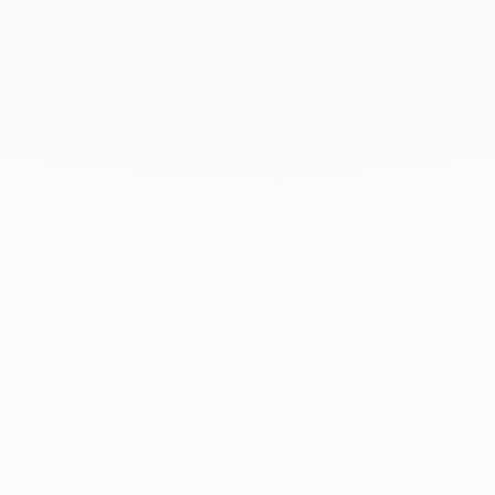
Prénom : *
Nom : *
E-mail : *
Téléphone : *
CV
Déposez un fichier ou cliquez pour le télécharger.
Taille maximum :
5Mb
. Extensions autorisées :
(.doc, .docx,
.pdf)
.
OR
Télécharger votre CV
Message :
J'accepte d'être recontacté par e-mail.
Postuler
Apply For This Job