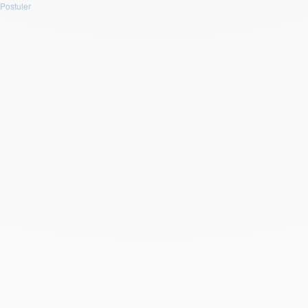
Postuler
Prénom : *
Nom : *
E-mail : *
Téléphone : *
CV
Déposez un fichier ou cliquez pour le télécharger.
Taille maximum :
5Mb
. Extensions autorisées :
(.doc, .docx,
.pdf)
.
OR
Télécharger votre CV
Message :
J'accepte d'être recontacté par e-mail.
Postuler