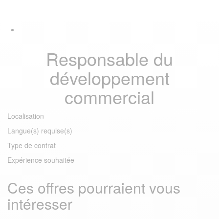
Skip
Skip
Tog
links
to
navi
primary
navigation
Skip
Responsable du
to
content
développement
commercial
Localisation
Langue(s) requise(s)
Type de contrat
Expérience souhaitée
Ces offres pourraient vous
intéresser