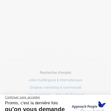
Recherche d'emploi
Jobs multilingues & internationaux
Emplois marketing
& commercial
Jobs Ingénierie
–
Jobs Life Sciences
Jobs IT
–
Emplois mode
& luxe
Jobs Finance
& Comptabilité