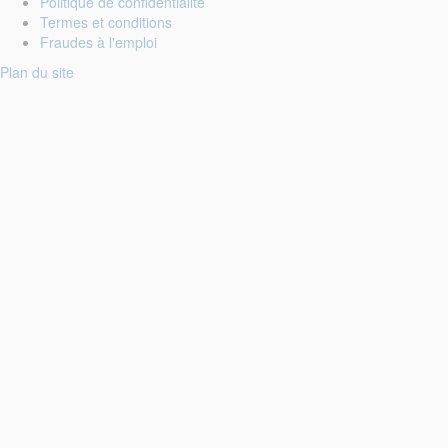
Politique de confidentialité
Termes et conditions
Fraudes à l'emploi
Plan du site
Login to your account
Enter Email Address:
Password:
Forgot Password?
Save Password
Prénom : *
Nom : *
E-mail : *
Téléphone : *