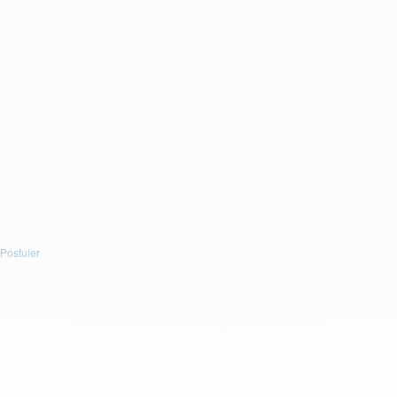
CV
Déposez un fichier ou cliquez pour le télécharger.
Taille maximum :
5Mb
. Extensions autorisées :
(.doc, .docx,
.pdf)
.
ou
Télécharger votre CV
Message :
J'accepte d'être recontacté par e-mail.
Postuler
Postuler
Postuler
Prénom : *
Nom : *
E-mail : *