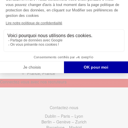
25 _ Chargé d’études et de
projet VRD –
Aménagements Urbains
F/H (poss. management)
@ Mylène Pinzetta
France, France
Connectez-vous avec nos recruteurs
Contactez-nous
Dublin – Paris – Lyon
Berlin – Genève – Zurich
Barcelone – Madrid