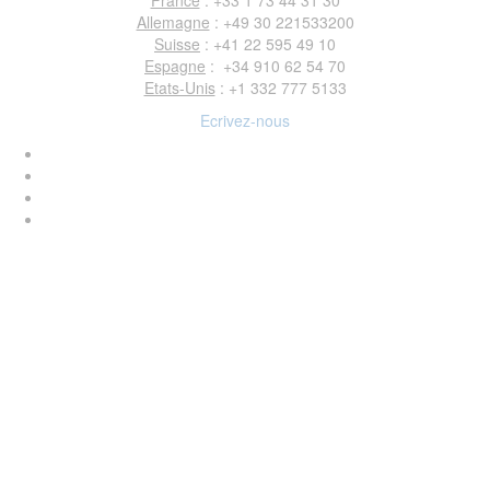
France
: +33 1 73 44 31 30
Allemagne
: +49 30 221533200
Suisse
: +41 22 595 49 10
Espagne
: +34 910 62 54 70
Etats-Unis
: +1 332 777 5133
Ecrivez-nous