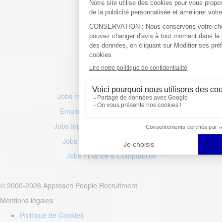
Recherche d'emploi
Jobs multilingues & internationaux
Emplois marketing
& commercial
Jobs Ingénierie
–
Jobs Life Sciences
Jobs IT
–
Emplois mode
& luxe
Jobs Finance
& Comptabilité
© 2000-2026 Approach People Recruitment
Mentions légales
Politique de Cookies