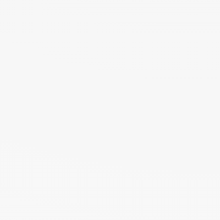
Before you can login, you must activate your account with the code
sent to your email address. If you did not receive this email, please
check your junk/spam folder.
Click here
to resend the activation email.
If you entered an incorrect email address, you will need to re-register
with the correct email address.
Your Email:
Activation Code: