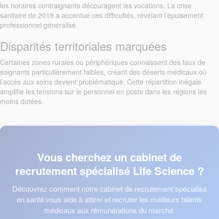
les horaires contraignants découragent les vocations. La crise
sanitaire de 2019 a accentué ces difficultés, révélant l’épuisement
professionnel généralisé.
Disparités territoriales marquées
Certaines zones rurales ou périphériques connaissent des taux de
soignants particulièrement faibles, créant des déserts médicaux où
l’accès aux soins devient problématique. Cette répartition inégale
amplifie les tensions sur le personnel en poste dans les régions les
moins dotées.
Vous cherchez un cabinet de
recrutement spécialisé Life Science ?
Découvrez comment notre cabinet de recrutement spécialisé
en santé vous aide à attirer et recruter les meilleurs talents
médicaux aux rémunérations du marché.