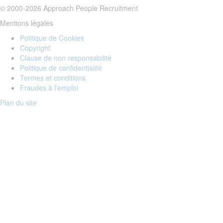
© 2000-2026 Approach People Recruitment
Mentions légales
Politique de Cookies
Copyright
Clause de non responsabilité
Politique de confidentialité
Termes et conditions
Fraudes à l'emploi
Plan du site
Login to your account
Enter Email Address:
Password:
Forgot Password?
Save Password