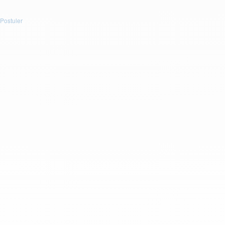
Postuler
Postuler
Postuler
Prénom : *
Nom : *
E-mail : *
Téléphone : *
CV
Déposez un fichier ou cliquez pour le télécharger.
Taille maximum :
5Mb
. Extensions autorisées :
(.doc, .docx,
.pdf)
.
ou
Télécharger votre CV