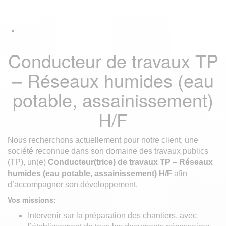
Skip
Skip
Tog
links
to
navi
primary
navigation
Skip
Conducteur de travaux TP
to
content
– Réseaux humides (eau
potable, assainissement)
H/F
Nous recherchons actuellement pour notre client, une
société reconnue dans son domaine des travaux publics
(TP), un(e)
Conducteur(trice) de travaux TP – Réseaux
humides (eau potable, assainissement) H/F
afin
d’accompagner son développement.
Vos missions:
Intervenir sur la préparation des chantiers, avec