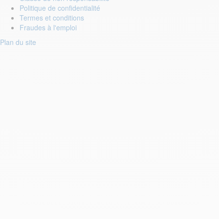
Politique de confidentialité
Termes et conditions
Fraudes à l'emploi
Plan du site
Login to your account
Enter Email Address:
Password:
Forgot Password?
Save Password
Prénom : *
Nom : *
E-mail : *