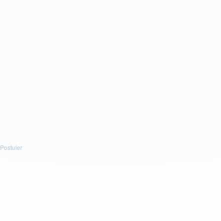
Téléphone : *
CV
Déposez un fichier ou cliquez pour le télécharger.
Taille maximum :
5Mb
. Extensions autorisées :
(.doc, .docx,
.pdf)
.
ou
Télécharger votre CV
Message :
J'accepte d'être recontacté par e-mail.
Postuler
Postuler
Postuler
Prénom : *
Nom : *