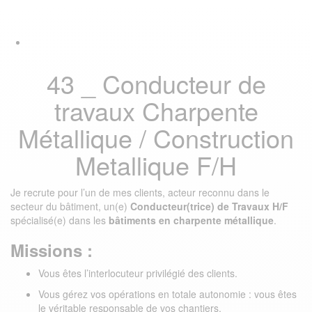
Skip
Skip
Tog
links
to
navi
primary
navigation
Skip
43 _ Conducteur de
to
content
travaux Charpente
Métallique / Construction
Metallique F/H
Je recrute pour l’un de mes clients, acteur reconnu dans le
secteur du bâtiment, un(e)
Conducteur(trice) de Travaux H/F
spécialisé(e) dans les
bâtiments en charpente métallique
.
Missions :
Vous êtes l’interlocuteur privilégié des clients.
Vous gérez vos opérations en totale autonomie : vous êtes
le véritable responsable de vos chantiers.