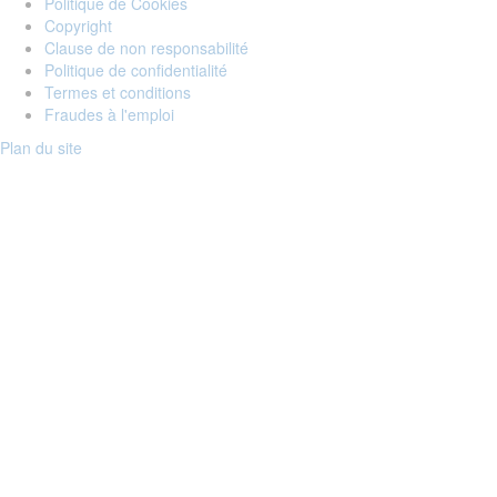
Politique de Cookies
Copyright
Clause de non responsabilité
Politique de confidentialité
Termes et conditions
Fraudes à l'emploi
Plan du site
Login to your account
Enter Email Address:
Password:
Forgot Password?
Save Password
Account Activation