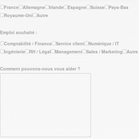
France
Allemagne
Irlande
Espagne
Suisse
Pays-Bas
Royaume-Uni
Autre
Emploi souhaité :
Comptabilité / Finance
Service client
Numérique / IT
Ingénierie
RH / Légal
Management
Sales / Marketing
Autre
Comment pouvons-nous vous aider ?