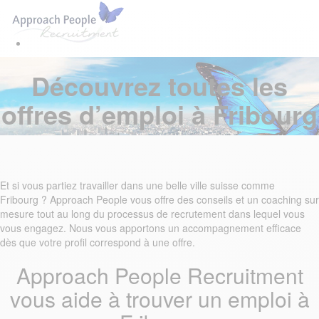
Skip
Skip
Tog
links
to
navi
primary
navigation
Skip
Découvrez toutes les
to
content
offres d’emploi à Fribourg
Et si vous partiez travailler dans une belle ville suisse comme
Fribourg ? Approach People vous offre des conseils et un coaching sur
mesure tout au long du processus de recrutement dans lequel vous
vous engagez. Nous vous apportons un accompagnement efficace
dès que votre profil correspond à une offre.
Approach People Recruitment
vous aide à trouver un emploi à