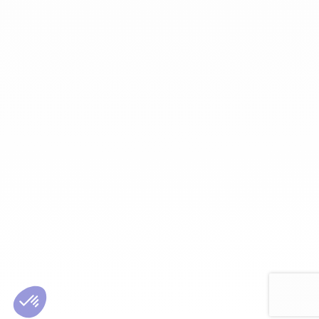
Password:
Forgot Password?
Save Password
Account Activation
Before you can login, you must activate your account with the code
sent to your email address. If you did not receive this email, please
check your junk/spam folder.
Click here
to resend the activation email.
If you entered an incorrect email address, you will need to re-register
with the correct email address.
Your Email:
Activation Code: