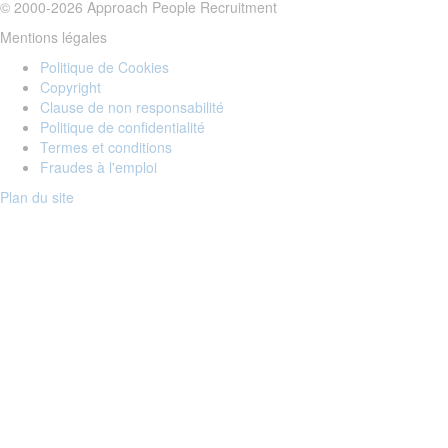
© 2000-2026 Approach People Recruitment
Mentions légales
Politique de Cookies
Copyright
Clause de non responsabilité
Politique de confidentialité
Termes et conditions
Fraudes à l'emploi
Plan du site
Login to your account
Enter Email Address:
Password:
Forgot Password?
Save Password