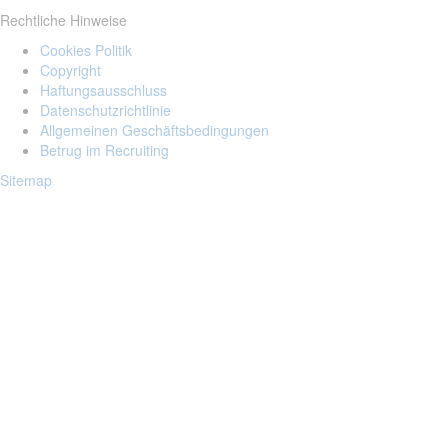
Rechtliche Hinweise
Cookies Politik
Copyright
Haftungsausschluss
Datenschutzrichtlinie
Allgemeinen Geschäftsbedingungen
Betrug im Recruiting
Sitemap
Login to your account
Enter Email Address:
Passwort:
Passwort vergessen?
Speichern Passwort