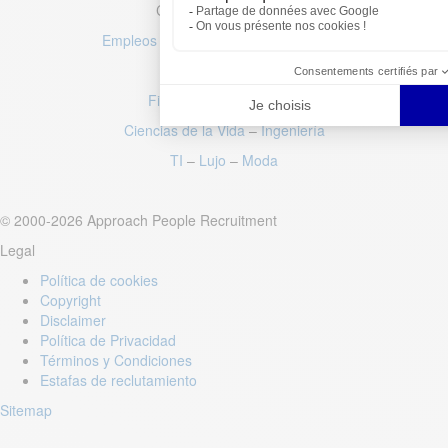
Categorías populares
Empleos internacionales y multilingües
Ventas
–
Marketing
Finanzas
–
Contabilidad
Ciencias de la Vida
–
Ingeniería
TI
–
Lujo
–
Moda
© 2000-2026 Approach People Recruitment
Legal
Política de cookies
Copyright
Disclaimer
Política de Privacidad
Términos y Condiciones
Estafas de reclutamiento
Sitemap