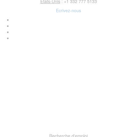
Etats-Unis
: +1 332 777 5133
Ecrivez-nous
Recherche d'emploi